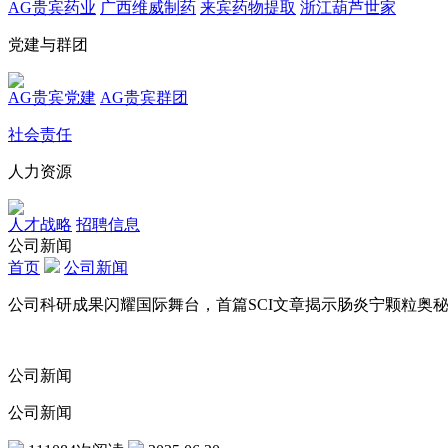
AG贵宾药业
广西维威制药
来宾药物提取
浙江葫芦世家
党建与群团
AG贵宾党建
AG贵宾群团
社会责任
人力资源
人才战略
招聘信息
公司新闻
首页
公司新闻
公司科研成果闪耀国际舞台，首篇SCI文章揭示肠炎宁颗粒奥
公司新闻
公司新闻